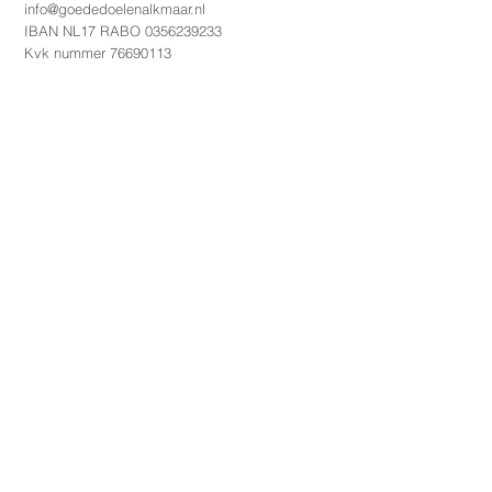
info@goededoelenalkmaar.nl
IBAN NL17 RABO
0356239233
Kvk nummer
76690113
Partners
Gemeente Alkmaar
Rabobank
Notaria
De Hooge Waerder
AZ
TdH strategy+creation
Podium Victorie
Alkmaar Marketing
Team Vrijwillig
Stichting Doesgoed
Initiatief
Goede Doelen Alkmaar is een initiatief van: