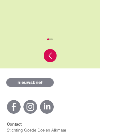
nieuwsbrief
Recordaantal
Badeendjesrac
wandelaars tijdens de
Alkmaar komt t
Victoriewandeling
Contact
Stichting Goede Doelen Alkmaar