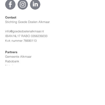
Contact
Stichting Goede Doelen Alkmaar
info@goededoelenalkmaar.nl
IBAN NL17 RABO
0356239233
Kvk nummer
76690113
Partners
Gemeente Alkmaar
Rabobank
Notaria
De Hooge Waerder
AZ
TdH strategy+creation
Podium Victorie
Alkmaar Marketing
Team Vrijwillig
Stichting Doesgoed