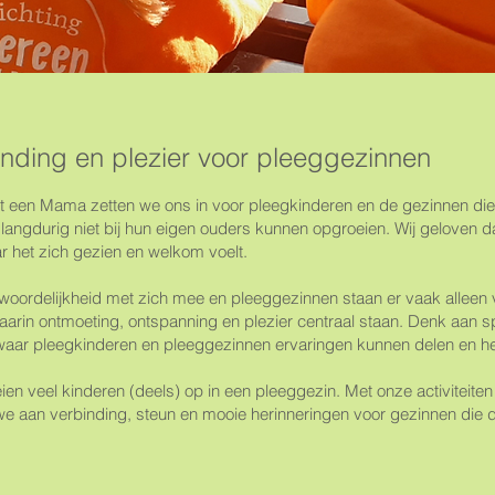
nding en plezier voor pleeggezinnen
ent een Mama zetten we ons in voor pleegkinderen en de gezinnen di
of langdurig niet bij hun eigen ouders kunnen opgroeien. Wij geloven d
ar het zich gezien en welkom voelt.
woordelijkheid met zich mee en pleeggezinnen staan er vaak alleen 
in ontmoeting, ontspanning en plezier centraal staan. Denk aan spo
n waar pleegkinderen en pleeggezinnen ervaringen kunnen delen en h
en veel kinderen (deels) op in een pleeggezin. Met onze activiteiten
we aan verbinding, steun en mooie herinneringen voor gezinnen die d