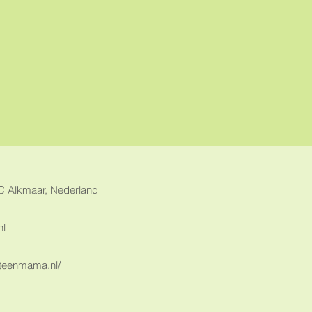
C Alkmaar, Nederland
nl
nteenmama.nl/