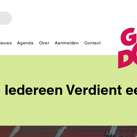
ieuws
Agenda
Over
Aanmelden
Contact
g Iedereen Verdient